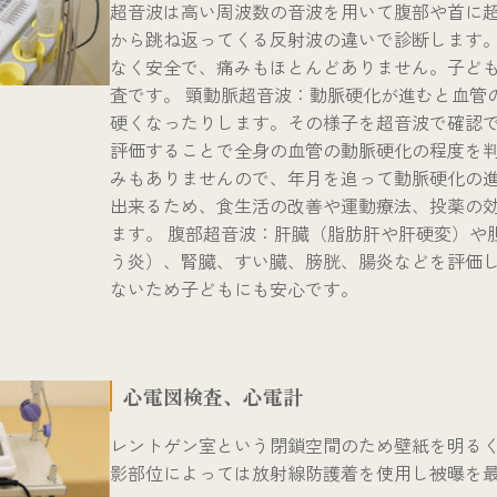
超音波は高い周波数の音波を用いて腹部や首に
から跳ね返ってくる反射波の違いで診断します
なく安全で、痛みもほとんどありません。子ど
査です。 頸動脈超音波：動脈硬化が進むと血管
硬くなったりします。その様子を超音波で確認
評価することで全身の血管の動脈硬化の程度を
みもありませんので、年月を追って動脈硬化の
出来るため、食生活の改善や運動療法、投薬の
ます。 腹部超音波：肝臓（脂肪肝や肝硬変）や
う炎）、腎臓、すい臓、膀胱、腸炎などを評価
ないため子どもにも安心です。
心電図検査、心電計
レントゲン室という閉鎖空間のため壁紙を明る
影部位によっては放射線防護着を使用し被曝を