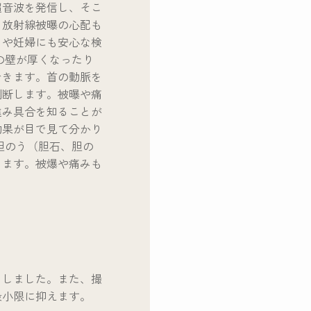
超音波を発信し、そこ
。放射線被曝の心配も
もや妊婦にも安心な検
の壁が厚くなったり
できます。首の動脈を
判断します。被曝や痛
進み具合を知ることが
効果が目で見て分かり
胆のう（胆石、胆の
します。被爆や痛みも
くしました。また、撮
最小限に抑えます。