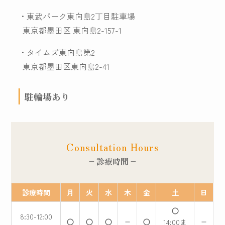
・東武パーク東向島2丁目駐車場
東京都墨田区 東向島2-157-1
・タイムズ東向島第2
東京都墨田区東向島2-41
駐輪場あり
Consultation Hours
– 診療時間 –
診療時間
月
火
水
木
金
土
日
8:30-12:00
14:00ま